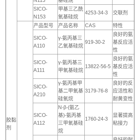
N113
基硅烷
SICO-
甲基三乙酰
4253-34-3
交联剂
N153
氧基硅烷
产品型号
产品名称
CAS
特性
良好的氨
SICO-
γ-氨丙基三
919-30-2
基反应活
A110
乙氧基硅烷
性
良好的氨
SICO-
γ-氨丙基三
13822-56-5
基反应活
A111
甲氧基硅烷
性
γ-氨丙基甲
良好的反
SICO-
基二甲氧基
3179-76-8
应活性和
A210
硅氧烷
耐黄变性
N-β-(氨乙
SICO-
基)-氨丙基
显著提高
1760-24-3
胶黏
A112
三甲氧基硅
粘接力
剂
烷
良好的耐