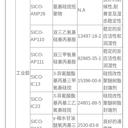
SICO-
氨基硅烷低
候性,耐
N.A
ANP26
聚物
黄变及湿
态稳定性
稳定的反
SICO-
双三乙氧基
13497-18-2
应活性和
AP110
硅基丙基胺
润湿性
稳定的反
SICO-
双三甲氧基
82985-35-1
应活性和
AP111
硅基丙基胺
润湿性
工业胶
3-异氰酸酯
硅烷改性
SICO-
基丙基三甲
15396-00-6
聚醚树脂
IC13
氧基硅烷
封端剂
3-异氰酸酯
硅烷改性
SICO-
基丙基三乙
24801-88-5
聚醚树脂
IC23
氧基硅烷
封端剂
γ-缩水甘油
SICO-
良好的通
醚氧丙基三
2530-83-8