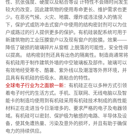
性、抗张强度、硬度以及粘合等设 计特性不会随时间发生
较大的改变，因此建筑物的使用寿命更长、维护需求也更
少。在恶劣气候、火灾、地震、爆炸或违法侵入的情况
下，保护式或防冲击式窗户中使用的结构密封剂可以为住
户或路过的行人提供更多的保护。有机硅装配系统可用于
新建筑物的工业压膜窗户以及现有窗户的胶膜。效果——
降低了破损的玻璃碎片从窗框 上脱落的可能性，安全性得
以提高。 结构密封剂还具有出色的隔离性。制造商通常将
有机硅用于制作建筑外墙的中空玻璃板及部件。玻璃可以
有效地经受寒冬、酷暑、紫外线以及潮湿等外界环境，并
且具有有机硅的低吸水、高粘合的特性。
全球电子行业为之面貌一新
：有机硅正在以多种方式引领
着电子时代的生活方式。手机、互联网、无线电脑以及智
能卡的制造均使用到有机硅采用有机硅技术制成的高性能
材料正在走进当今日渐增多的、要求严格的电子及电器领
域。有机硅可以密封、保护极为敏感的电路、半导体及设
备，使其免遭热量、污染及意外的损坏，并且有助于确保
电力的持续供应。