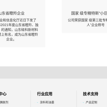
山东省瞪羚企业
国家 级专精特新“小
业和信息化厅近日下发了
公司荣获国家 级第三批专
2021年度山东省瞪羚、独
人”企业称号
》的通知，山东硅科新材料
榜上有名，成为山东省瞪羚
企业。
中心
行业应用
技术支持
偶联剂
涂料和油墨
产品定制